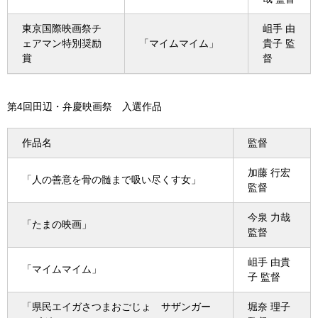
東京国際映画祭チ
岨手 由
ェアマン特別奨励
「マイムマイム」
貴子 監
賞
督
第4回田辺・弁慶映画祭 入選作品
作品名
監督
加藤 行宏
「人の善意を骨の髄まで吸い尽くす女」
監督
今泉 力哉
「たまの映画」
監督
岨手 由貴
「マイムマイム」
子 監督
「県民エイガさつまおごじょ サザンガー
堀奈 理子