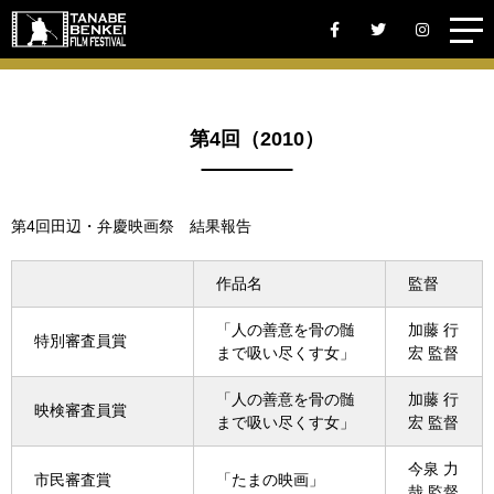
第4回（2010）
第4回田辺・弁慶映画祭 結果報告
作品名
監督
「人の善意を骨の髄
加藤 行
特別審査員賞
まで吸い尽くす女」
宏 監督
「人の善意を骨の髄
加藤 行
映検審査員賞
まで吸い尽くす女」
宏 監督
今泉 力
市民審査賞
「たまの映画」
哉 監督