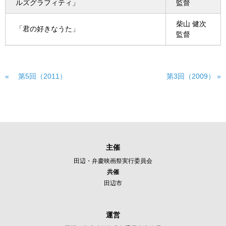
ルズグラフィティ」
監督
柴山 健次
「君の好きなうた」
監督
« 第5回（2011）
第3回（2009） »
主催
田辺・弁慶映画祭実行委員会
共催
田辺市
運営