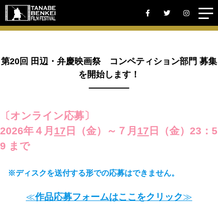
第20回 田辺・弁慶映画祭 コンペティション部門 募集
を開始します！
〔オンライン応募〕
2026年４月
17
日（金）～７月
17
日（金）23：5
9 まで
※ディスクを送付する形での応募はできません。
≪
作品応募フォームはここをクリック
≫