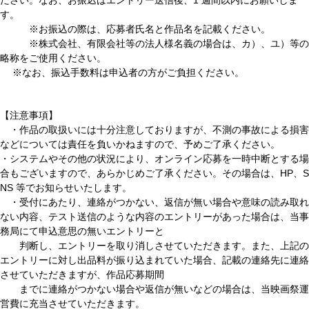
ださい。なお、お振込はエントリー送信後、1 週間以内にお願いしま
す。
※お振込の際は、応募者氏名と作品名を記載ください。
※株式会社、有限会社等の法人様名義の場合は、カ）、ユ）等の
略称をご使用ください。
※なお、振込手数料は申込者の方がご負担ください。
【注意事項】
・作品の取扱いには十分注意しておりますが、不測の事故による損害
などについては責任を負いかねますので、予めご了承ください。
・システムやその他の状況により、オンライン応募を一時中断とする場
合もございますので、あらかじめご了承ください。その場合は、HP、S
NS 等でお知らせいたします。
・受付にあたり、連絡がつかない、返信が無い場合や意味の読み取れ
ない内容、テスト送信のような内容のエントリーがあった場合は、当事
務局にて申込意思の無いエントリーと
判断し、エントリーを取り消しさせていただきます。また、上記の
エントリーに対し出品料が振り込まれていた場合、記載の連絡先に連絡
させていただきますが、作品応募期間
までに連絡がつかない場合や返信が無いなどの場合は、当映画祭運
営費に充当させていただきます。