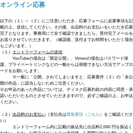
オンライン応募
以下の（１）～（２）にご注意いただき、応募フォームに必要事項を記
載の上、送信してください。その後、出品料のお支払いをいただき応募
完了となります。事務局にて全て確認できましたら、受付完了メールを
お送りさせていただきます。（確認後、送付までお時間をいただく場合
もございます。）
（１）
エントリーフォームの送信
YouTubeの場合は「限定公開」、Vimeoの場合はパスワード保
護、プライベートリンクなどの一般からは視聴できない方法でアップロ
ードをお願いします。
※一般に「公開」されてしまいますと、応募要件（２）の「未公
開の作品」に該当しないためご注意ください。
※お申込のあった作品については、ディスク応募約款の内容に同意・承
諾いただいたものとさせていただきますので、必ずご確認の上、お申込
ください。
（２）
出品料のお支払い
（支払先は
募集要項（こちら）
をご確認くださ
い）
エントリーフォーム内に記載の振込先に出品料2,000 円を振込く