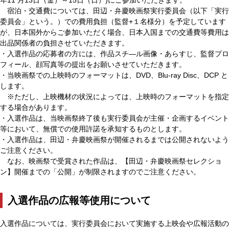
宿泊・交通費については、田辺・弁慶映画祭実行委員会（以下「実行
委員会」という。）での費用負担（監督+１名様分）を予定しています
が、日本国外からご参加いただく場合、日本入国までの交通費等費用は
出品関係者の負担させていただきます。
・入選作品の応募者の方には、作品スチ―ル画像・あらすじ、監督プロ
フィール、顔写真等の提出をお願いさせていただきます。
・当映画祭での上映時のフォーマットは、DVD、Blu-ray Disc、DCP と
します。
※ただし、上映機材の状況によっては、上映時のフォーマットを指定
する場合があります。
・入選作品は、当映画祭終了後も実行委員会が主催・企画するイベント
等において、無償での使用許諾を承知するものとします。
・入選作品は、田辺・弁慶映画祭が開催されるまでは公開されないよう
ご注意ください。
なお、映画祭で受賞された作品は、【田辺・弁慶映画祭セレクショ
ン】開催までの「公開」が制限されますのでご注意ください。
入選作品の広報等使用について
入選作品については、実行委員会において実施する上映会や広報活動の