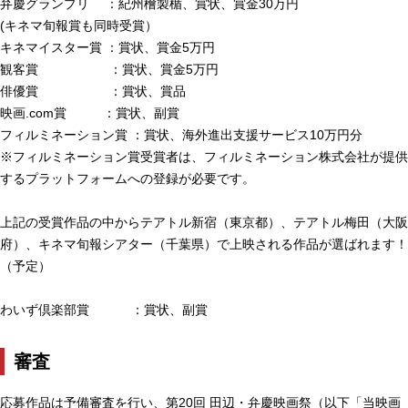
弁慶グランプリ ：紀州檜製楯、賞状、賞金30万円
(キネマ旬報賞も同時受賞）
キネマイスター賞 ：賞状、賞金5万円
観客賞 ：賞状、賞金5万円
俳優賞 ：賞状、賞品
映画.com賞 ：賞状、副賞
フィルミネーション賞 ：賞状、海外進出支援サービス10万円分
※フィルミネーション賞受賞者は、フィルミネーション株式会社が提供
するプラットフォームへの登録が必要です。
上記の受賞作品の中からテアトル新宿（東京都）、テアトル梅田（大阪
府）、キネマ旬報シアター（千葉県）で上映される作品が選ばれます！
（予定）
わいず倶楽部賞 ：賞状、副賞
審査
応募作品は予備審査を行い、第20回 田辺・弁慶映画祭（以下「当映画