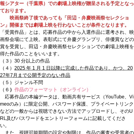
報シアター（千葉県）での劇場上映権が贈呈される予定となっ
て
おります。
映画祭終了後であっても「田辺・弁慶映画祭セレクショ
ン」開催までは劇場上映を行わないことが条件となります。
「受賞作品」とは、応募作品の中から入選作品に選考され、映
画祭会場にて上映。表彰式にて弁慶グランプリ、俳優賞などの
賞を受賞し、田辺・弁慶映画祭セレクションでの劇場上映権を
得た作品のことをいいます。
（３）30 分以上の作品
（４）
2025 年 1 月 1 日以降に完成した作品であり、かつ、20
27年7月まで公開予定のない作品
（５）ジャンル不問
（６
）
作品のフォーマット（オンライン）
応募作品の本編データは、動画共有サービス（YouTube、Vi
meoのみ）に限定公開、パスワード保護、プライベートリンク
などの一般からは視聴できない方法でアップロードし、そのU
RL及びパスワードをエントリーフォームに記載してくださ
い。
また、視聴可能期間の設定や制限は、作品の審査や受賞者の