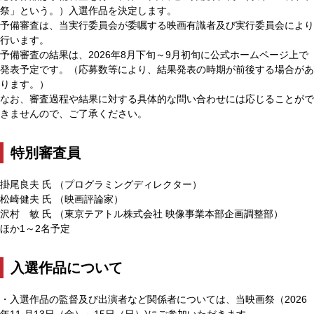
祭」という。）入選作品を決定します。
予備審査は、当実行委員会が委嘱する映画有識者及び実行委員会により
行います。
予備審査の結果は、2026年8月下旬～9月初旬に公式ホームページ上で
発表予定です。（応募数等により、結果発表の時期が前後する場合があ
ります。）
なお、審査過程や結果に対する具体的な問い合わせには応じることがで
きませんので、ご了承ください。
特別審査員
掛尾良夫 氏 （プログラミングディレクター）
松崎健夫 氏 （映画評論家）
沢村 敏 氏 （東京テアトル株式会社 映像事業本部企画調整部）
ほか1～2名予定
入選作品について
・入選作品の監督及び出演者など関係者については、当映画祭（2026
年11 月13日（金）～15日（日）)にご参加いただきます。