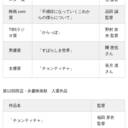
映画.com
「不感症になっていくこれか
品田 誠
賞
らの僕らについて」
監督
TBSラジ
野村 奈
「からっぽ」
オ賞
央 監督
團 悠也
男優賞
「すばらしき世界」
さん
長月 凛
女優賞
「チョンティチャ」
さん
第12回田辺・弁慶映画祭 入選作品
作品名
監督
福田 芽衣
「チョンティチャ」
監督