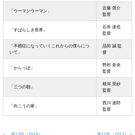
近藤 啓介
「ウーマンウーマン」
監督
石井 達也
「すばらしき世界」
監督
「不感症になっていくこれからの僕らにつ
品田 誠 監
いて」
督
野村 奈央
「からっぽ」
監督
根岸 里紗
「三つの朝」
監督
西川 達郎
「向こうの家」
監督
« 第13回（2019）
第11回（2017） »