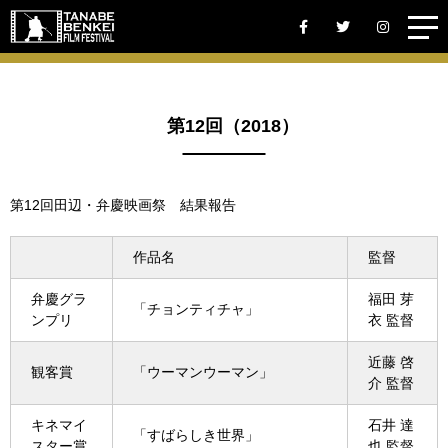
第12回（2018）
第12回田辺・弁慶映画祭 結果報告
作品名
監督
弁慶グラ
福田 芽
「チョンティチャ」
ンプリ
衣 監督
近藤 啓
観客賞
「ウーマンウーマン」
介 監督
キネマイ
石井 達
「すばらしき世界」
スター賞
也 監督